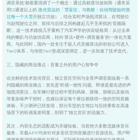
调音系统’都着重强调了一个概念：通过高精度功放矩阵（通常采
用12通道以上的
激光雷达的「雪盲症」与救赎：自动驾驶如何熬
过每一个大雪天
独立功放），结合实时声场抵消算法，在驾驶位
与副驾驶位之间、前排与后排之间构建起几乎无串扰的‘音频隔
断’。这一技术路线几乎重构了汽车声学的供应链格局：从过去单
纯的喇叭与功放供应商，转向‘算法+硬件+调音服务’的一体化方案
商。与此同时，国内一批专注于嵌入式音频算法的初创公司进入
Tier2体系，与传统Tier1形成深度绑定，进一步加速了技术迭代。
三、隐藏的商业痛点：音量之外的用户心智争夺
在光鲜的技术宣传背后，独立音区空间与全景声调音面临着一系
列隐藏的商业痛点：首先是‘听感一致性’问题。即便是最先进的声
场抵消算法，在车辆行驶过程中受到风噪、路噪、胎噪以及振动
等复杂噪声干扰时，也难以保证每个座位都获得一致的空间音频
体验。不少测评已经发现，部分车型的主驾位与后排乘客在高速
场景下的听感落差明显，削弱了‘独立音区’的说服力。
其次，内容生态的适配成为关键短板。当前绝大多数流媒体音乐
服务、车载APP均未针对多音区空间音频进行音源优化。用户即
便拥有最顶级的硬件与算法，实际听到的仍是传统的立体声信