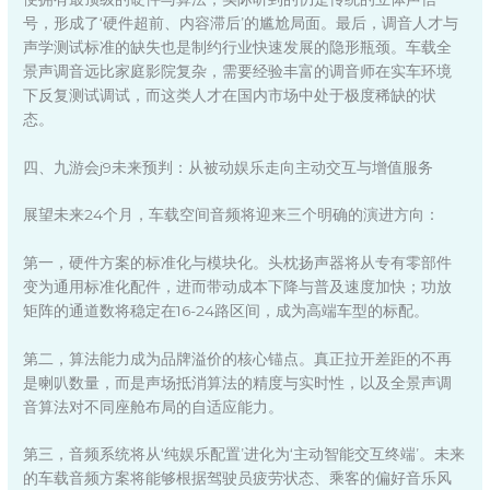
号，形成了‘硬件超前、内容滞后’的尴尬局面。最后，调音人才与
声学测试标准的缺失也是制约行业快速发展的隐形瓶颈。车载全
景声调音远比家庭影院复杂，需要经验丰富的调音师在实车环境
下反复测试调试，而这类人才在国内市场中处于极度稀缺的状
态。
四、九游会j9未来预判：从被动娱乐走向主动交互与增值服务
展望未来24个月，车载空间音频将迎来三个明确的演进方向：
第一，硬件方案的标准化与模块化。头枕扬声器将从专有零部件
变为通用标准化配件，进而带动成本下降与普及速度加快；功放
矩阵的通道数将稳定在16-24路区间，成为高端车型的标配。
第二，算法能力成为品牌溢价的核心锚点。真正拉开差距的不再
是喇叭数量，而是声场抵消算法的精度与实时性，以及全景声调
音算法对不同座舱布局的自适应能力。
第三，音频系统将从‘纯娱乐配置’进化为‘主动智能交互终端’。未来
的车载音频方案将能够根据驾驶员疲劳状态、乘客的偏好音乐风