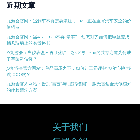
近期文章
九游会官网：当刹车不再需要液压，EMB正在重写汽车安全的价
值锚点
九游会官网：当AR-HUD不再“晕车”，动态对齐如何把导航变成
挡风玻璃上的实景路书
j9九游会：当仪表盘不再“死机”，QNX与Linux的共存之道为何成
了车圈新信仰？
j9九游会官方网站：单晶高压之下，如何让三元锂电池的“心跳”多
跳1000次？
九游会官方网站：告别“雪盲”与“脏污模糊”，激光雷达全天候感知
的硬核清洗方案
关于我们