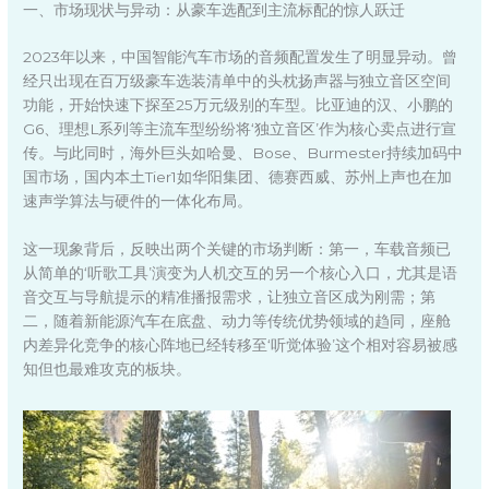
一、市场现状与异动：从豪车选配到主流标配的惊人跃迁
2023年以来，中国智能汽车市场的音频配置发生了明显异动。曾
经只出现在百万级豪车选装清单中的头枕扬声器与独立音区空间
功能，开始快速下探至25万元级别的车型。比亚迪的汉、小鹏的
G6、理想L系列等主流车型纷纷将‘独立音区’作为核心卖点进行宣
传。与此同时，海外巨头如哈曼、Bose、Burmester持续加码中
国市场，国内本土Tier1如华阳集团、德赛西威、苏州上声也在加
速声学算法与硬件的一体化布局。
这一现象背后，反映出两个关键的市场判断：第一，车载音频已
从简单的‘听歌工具’演变为人机交互的另一个核心入口，尤其是语
音交互与导航提示的精准播报需求，让独立音区成为刚需；第
二，随着新能源汽车在底盘、动力等传统优势领域的趋同，座舱
内差异化竞争的核心阵地已经转移至‘听觉体验’这个相对容易被感
知但也最难攻克的板块。