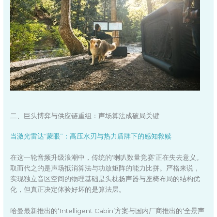
二、巨头博弈与供应链重组：声场算法成破局关键
当激光雷达“蒙眼”：高压水刃与热力盾牌下的感知救赎
在这一轮音频升级浪潮中，传统的‘喇叭数量竞赛’正在失去意义。
取而代之的是声场抵消算法与功放矩阵的能力比拼。严格来说，
实现独立音区空间的物理基础是头枕扬声器与座椅布局的结构优
化，但真正决定体验好坏的是算法层。
哈曼最新推出的‘Intelligent Cabin’方案与国内厂商推出的‘全景声