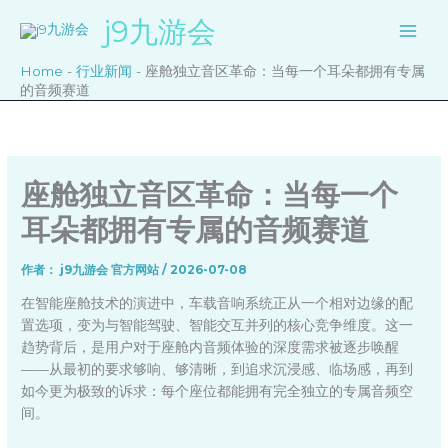
跳
j9九游会
至
内
Home
-
行业新闻
-
座舱独立音区革命：当每一个耳朵都拥有专属
容
的音频赛道
座舱独立音区革命：当每一个
耳朵都拥有专属的音频赛道
作者：
j9九游会 官方网站
/
2026-07-08
在智能座舱技术的演进中，车载音响系统正从一个相对边缘的配
置选项，变为与智能驾驶、智能交互并列的核心竞争维度。这一
趋势背后，是用户对于座舱内音频体验的深度需求被逐步唤醒
——从最初的要求够响、够清晰，到追求沉浸感、临场感，再到
如今更为极致的诉求：每个座位都能拥有完全独立的专属音频空
间。