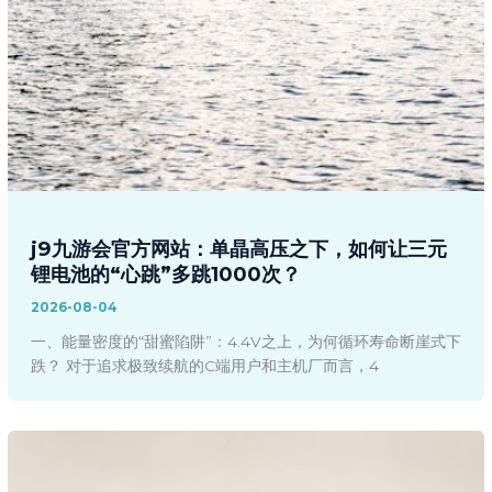
j9九游会官方网站：单晶高压之下，如何让三元
锂电池的“心跳”多跳1000次？
2026-08-04
一、能量密度的“甜蜜陷阱”：4.4V之上，为何循环寿命断崖式下
跌？ 对于追求极致续航的C端用户和主机厂而言，4