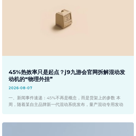
45%热效率只是起点？j9九游会官网拆解混动发
动机的“物理外挂”
2026-08-07
一、新闻事件速递：45%不再是概念，而是货架上的参数 本
周，随着某自主品牌新一代混动系统发布，量产混动专用发动