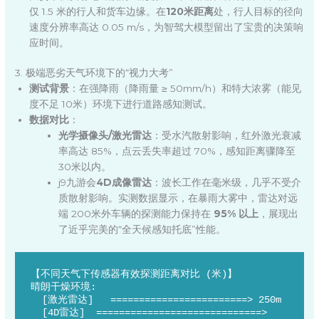
仅 1.5 米的行人和货车边缘。在
120米距离
处，行人目标的径向
速度分辨率高达 0.05 m/s，为智驾大模型留出了宝贵的决策响
应时间。
3. 极端恶劣天气环境下的“视力大考”
测试背景
：在强降雨（降雨量 ≥ 50mm/h）和特大浓雾（能见
度不足 10米）环境下进行道路感知测试。
数据对比
：
光学摄像头/激光雷达
：受水汽散射影响，红外激光衰减
率高达 85%，点云丢失率超过 70%，感知距离骤降至
30米以内。
j9九游会
4D成像雷达
：波长工作在毫米级，几乎不受介
质散射影响。实测数据显示，在暴雨大雾中，雷达对远
端 200米外车辆的探测能力保持在
95% 以上
，展现出
了近乎完美的“全天候感知托底”性能。
【不同天气下传感器有效探测距离对比 (米)】

晴朗干燥环境:

  [激光雷达]   ========================> 250m

  [4D雷达]  =============================> 