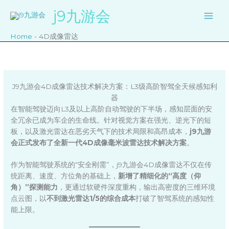
跳
j9九游会
至
内
Home
-
4D成像雷达
容
J9九游会4D成像雷达技术解决方案：L3级高阶智驾全天候感知利
器
在智能驾驶迈向L3及以上高阶自动驾驶的下半场，感知层面的安
全冗余已成为车企的生命线。针对视觉方案在强光、逆光下的短
板，以及激光雷达在恶劣天气下的技术局限和高昂成本，
j9九游
会正式发布了全新一代4D成像毫米波雷达技术解决方案
。
作为智能驾驶系统的“安全刚需”，j9九游会4D成像雷达不仅在传
统距离、速度、方位角的基础上，
新增了精细化的“高度（仰
角）”探测能力
，更通过软硬件深度重构，输出高密度的三维环境
点云图，以
不到激光雷达1/5的综合成本
打破了智驾系统的感知性
能上限。