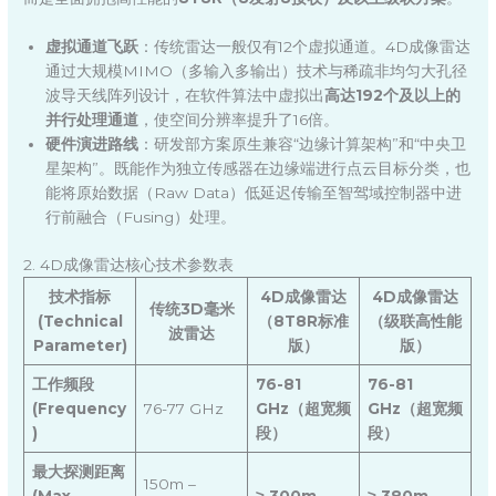
虚拟通道飞跃
：传统雷达一般仅有12个虚拟通道。4D成像雷达
通过大规模MIMO（多输入多输出）技术与稀疏非均匀大孔径
波导天线阵列设计，在软件算法中虚拟出
高达192个及以上的
并行处理通道
，使空间分辨率提升了16倍。
硬件演进路线
：研发部方案原生兼容“边缘计算架构”和“中央卫
星架构”。既能作为独立传感器在边缘端进行点云目标分类，也
能将原始数据（Raw Data）低延迟传输至智驾域控制器中进
行前融合（Fusing）处理。
2. 4D成像雷达核心技术参数表
技术指标
4D成像雷达
4D成像雷达
传统3D毫米
(Technical
（8T8R标准
（级联高性能
波雷达
Parameter)
版）
版）
工作频段
76-81
76-81
(Frequency
76-77 GHz
GHz（超宽频
GHz（超宽频
)
段）
段）
最大探测距离
150m –
(Max
≥ 300m
≥ 380m