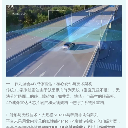
一、 j9九游会4D成像雷达：核心硬件与技术架构
传统3D毫米波雷达由于缺乏纵向阵列天线（垂直孔径不足），无
法分辨路面上的静止障碍物（如井盖、地毯）与高空的限高杆。
4D成像雷达从芯片底层和天线架构上进行了系统性重构。
1. 射频与天线技术：大规模MIMO与稀疏非均匀阵列
平台未采用业内常见的低性能4T4R（4发射4接收）入门级方案，
而是全面拥抱高性能的
8T8R（8发射8接收）及以上级联方案
。