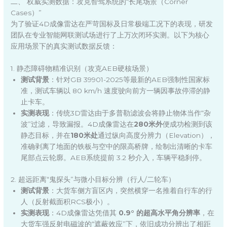
二、 权威实测数据：攻克智驾系统的“长尾场景（Corner
Cases）”
为了验证4D成像雷达在严苛国标及日常极端工况下的表现，研发
团队在专业智能网联测试场进行了上万次闭环实测。以下为核心
应用场景下的真实测试数据反馈：
1. 静态障碍物精准识别（攻克AEB硬核场景）
测试背景
：针对GB 39901-2025等最新的AEB强制性国家标
准，测试车辆以 80 km/h 速度驶向前方一辆因事故停滞的静
止卡车。
实测表现
：传统3D雷达由于多普勒滤波会将静止物体当作“杂
波”过滤，导致漏报。4D成像雷达在
280米外
便成功检测到该
静态目标，并在
180米处
通过纵向高度分辨力（Elevation），
准确剥离了地面的铁板与空中的限高桥牌，绘制出清晰的卡车
尾部点云轮廓。AEB系统提前 3.2 秒介入，车辆平稳刹停。
2. 超远距离“鬼探头”与微小目标分辨（行人/二轮车）
测试背景
：大货车侧方盲区内，突然横穿一名推着自行车的行
人（反射截面积RCS极小）。
实测表现
：4D成像雷达凭借其
0.9° 的超高水平角分辨率
，在
大货车强反射电磁波的“遮蔽效应”下，依旧成功分辨出了相距