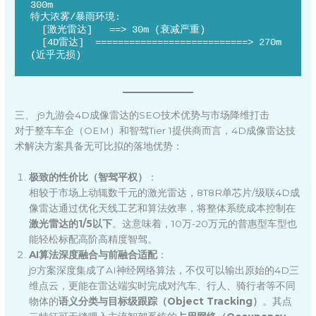
300m

特大浓雾/暴雨环境:

  [激光雷达]   ==> 30m (衰减严重)

  [4D雷达]  ===========================> 270m 
三、 j9九游会4D成像雷达的SEO技术优势与市场降维打击
对于整车车企（OEM）和智驾Tier 1提供商而言，4D成像雷达技
术解决方案具备无可比拟的落地优势：
极致的性价比（智驾平权）
：
相较于市场上动辄数千元的激光雷达，8T8R单芯片/级联4D成
像雷达通过优化天线工艺和算法效率，将整体系统成本控制在
激光雷达的1/5以下
。这意味着，10万-20万元的普惠型车型也
能轻松标配高阶高精度智驾。
AI算法深度融合与前融合适配
：
j9方案深度集成了AI神经网络算法，不仅可以输出原始的4D三
维点云，更能在雷达端实时完成对汽车、行人、骑行者等不同
物体的
语义分类与目标级跟踪（Object Tracking）
。其点