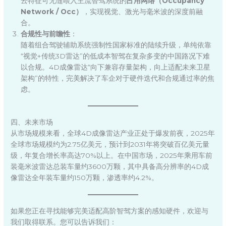
云特征可无缝喂入主流智驾系统的
占用网络（Occupancy
Network / Occ）
，实现视觉、激光与毫米波的深度前融
合。
合规性与前瞻性
：
随着组合驾驶辅助系统强制性国家标准的陆续升级，单纯依靠
“视觉+传统3D雷达”的低成本智驾在复杂多变的中国路况下难
以合规。4D成像雷达“向下兼容存量架构，向上适配未来卫星
架构”的特性，完美解决了车企对于硬件迭代和合规通过率的焦
虑。
四、未来市场
从市场规模来看，全球4D成像雷达产业正处于爆发前夜，2025年
全球市场规模约为2.75亿美元，预计到2031年将突破百亿美元量
级，年复合增长率高达70%以上。在中国市场，2025年乘用车前
装毫米波雷达总装车量约3600万颗，其中具备高分辨率的4D成
像雷达全年装车量约150万颗，渗透率约4.2%。
如果您正在寻找能够完美适配高阶智驾方案的感知硬件，欢迎与
我们取得联系。您可以告诉我们：