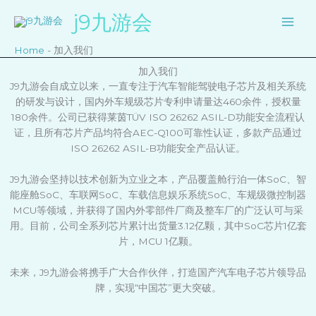
跳
j9九游会
至
内
Home
-
加入我们
容
加入我们
J9九游会自成立以来，一直专注于汽车智能驾驶电子芯片及相关系统
的研发与设计，国内外车规级芯片专利申请量达460余件，授权量
180余件。公司已获得莱茵TÜV ISO 26262 ASIL-D功能安全流程认
证，且所有芯片产品均符合AEC-Q100可靠性认证，多款产品通过
ISO 26262 ASIL-B功能安全产品认证。
J9九游会坚持以技术创新为立业之本，产品覆盖舱行泊一体SoC、智
能座舱SoC、车联网SoC、车载信息娱乐系统SoC、车规级微控制器
MCU等领域，并获得了国内外零部件厂商及整车厂的广泛认可与采
用。目前，公司全系列芯片累计出货量3.12亿颗，其中SoC芯片1亿套
片，MCU 1亿颗。
未来，J9九游会将携手广大合作伙伴，打造国产汽车电子芯片领导品
牌，实现“中国芯”更大突破。