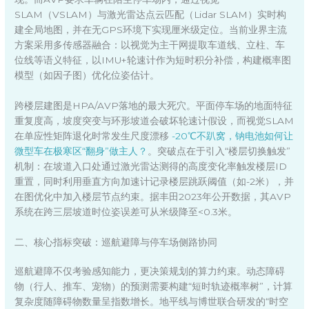
SLAM（VSLAM）与激光雷达点云匹配（Lidar SLAM）实时构
建全局地图，并在无GPS环境下实现厘米级定位。当前业界主流
方案采用多传感器融合：以视觉为主干网提取车道线、立柱、车
位线等语义特征，以IMU+轮速计作为短时积分补偿，构建概率图
模型（如因子图）优化位姿估计。
跨楼层建图是HPA/AVP落地的最大死穴。平面停车场的地面特征
重复度高，坡度突变与环形坡道会破坏轮速计假设，而视觉SLAM
在单应性矩阵退化时常发生尺度漂移
-20℃不趴窝，钠电池如何让
微型车在极寒区“翻身”做主人？
。突破点在于引入“楼层切换触发”
机制：在坡道入口处通过激光雷达测得的高度变化率触发楼层ID
重置，同时利用垂直方向加速计记录楼层跳跃阈值（如-2米），并
在图优化中加入楼层节点约束。据丰田2023年公开数据，其AVP
系统在跨三层坡道时位姿误差可从米级降至<0.3米。
二、核心指标突破：巡航避障与停车场侧路协同
巡航避障不仅考验感知能力，更决策规划的算力约束。动态障碍
物（行人、推车、宠物）的预测需要构建“短时轨迹概率树”，计算
复杂度随障碍物数量呈指数增长。地平线与博世联合研发的“时空