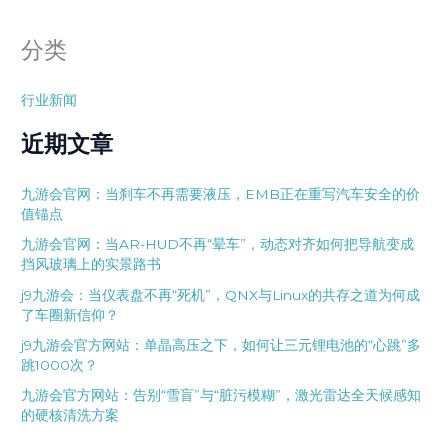
分类
行业新闻
近期文章
九游会官网：当刹车不再需要液压，EMB正在重写汽车安全的价
值锚点
九游会官网：当AR-HUD不再“晕车”，动态对齐如何把导航变成
挡风玻璃上的实景路书
j9九游会：当仪表盘不再“死机”，QNX与Linux的共存之道为何成
了车圈新信仰？
j9九游会官方网站：单晶高压之下，如何让三元锂电池的“心跳”多
跳1000次？
九游会官方网站：告别“雪盲”与“脏污模糊”，激光雷达全天候感知
的硬核清洗方案