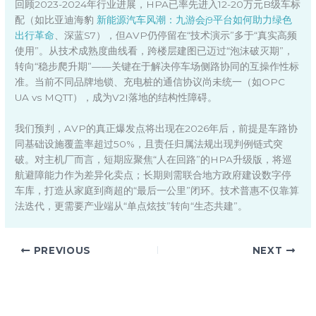
回顾2023-2024年行业进展，HPA已率先进入12-20万元B级车标
配（如比亚迪海豹
新能源汽车风潮：九游会j9平台如何助力绿色
出行革命
、深蓝S7），但AVP仍停留在“技术演示”多于“真实高频
使用”。从技术成熟度曲线看，跨楼层建图已迈过“泡沫破灭期”，
转向“稳步爬升期”——关键在于解决停车场侧路协同的互操作性标
准。当前不同品牌地锁、充电桩的通信协议尚未统一（如OPC
UA vs MQTT），成为V2I落地的结构性障碍。
我们预判，AVP的真正爆发点将出现在2026年后，前提是车路协
同基础设施覆盖率超过50%，且责任归属法规出现判例链式突
破。对主机厂而言，短期应聚焦“人在回路”的HPA升级版，将巡
航避障能力作为差异化卖点；长期则需联合地方政府建设数字停
车库，打造从家庭到商超的“最后一公里”闭环。技术普惠不仅靠算
法迭代，更需要产业端从“单点炫技”转向“生态共建”。
PREVIOUS
NEXT