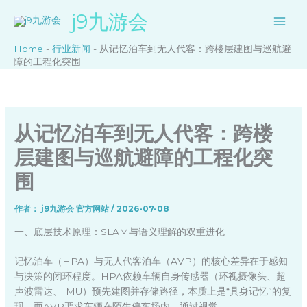
跳
j9九游会
至
内
Home
-
行业新闻
-
从记忆泊车到无人代客：跨楼层建图与巡航避
容
障的工程化突围
从记忆泊车到无人代客：跨楼
层建图与巡航避障的工程化突
围
作者：
j9九游会 官方网站
/
2026-07-08
一、底层技术原理：SLAM与语义理解的双重进化
记忆泊车（HPA）与无人代客泊车（AVP）的核心差异在于感知
与决策的闭环程度。HPA依赖车辆自身传感器（环视摄像头、超
声波雷达、IMU）预先建图并存储路径，本质上是“具身记忆”的复
现。而AVP要求车辆在陌生停车场内，通过视觉