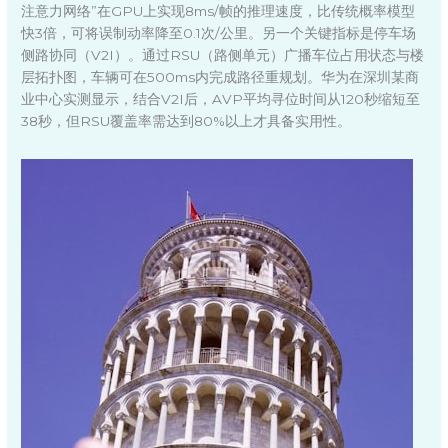
注意力网络”在GPU上实现8ms/帧的推理速度，比传统概率模型
快3倍，可将误制动率降至0.1次/公里。另一个关键指标是停车场
侧路协同（V2I）。通过RSU（路侧单元）广播车位占用状态与楼
层拓扑图，车辆可在500ms内完成路径重规划。华为在深圳某商
业中心实测显示，结合V2I后，AVP平均寻位时间从120秒缩短至
38秒，但RSU覆盖率需达到80%以上才具备实用性。