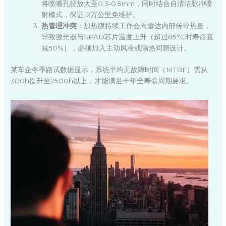
将喷嘴孔径放大至0.3-0.5mm，同时结合自清洁脉冲喷
射模式，保证12万公里免维护。
热管理冲突
：加热膜持续工作会向雷达内部传导热量，
导致激光器与SPAD芯片温度上升（超过85°C时寿命衰
减50%），必须加入主动风冷或隔热间隙设计。
某车企冬季路试数据显示，系统平均无故障时间（MTBF）需从
300h提升至2500h以上，才能满足十年全寿命周期要求。