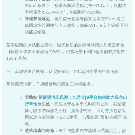
30m/s条件下，视窗表面温度稳定在+5℃以上，典型功
率密度为15-25W/cm²，响应时间<120秒。
补偿算法延迟
：感知信号衰减补偿算法需在50ms内完
成回波增益调整与点云修复，确保ASIL-B安全等级下的
功能连续性。
某供应商的测试数据表明，经优化后的系统可将清洗后点云有效
目标数量恢复至原始值的98%，积雪场景下测距精度偏差控制在
±3cm以内。
三、车规级量产瓶颈：从实验室到-40℃漠河冬季的生死考验
尽管原理清晰，车规级落地仍面临三大拦路虎：
管路结
新能源汽车风潮：九游会j9平台如何助力绿色出
行革命
冰失效
：高压水管在冬季长时间静止时，残留液
体可能冻结膨胀为冰柱，撕裂密封件。应对方法包括采
用低冰点清洗液（-20℃耐受）与系统级“预加热循环”策
略。
喷头堵塞与寿命
：灰尘与盐雾易在喷嘴口结晶沉淀，需