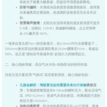
有效光子能量大幅衰减，回波信号强度急剧降低。
折射与偏转
：水滴或冰晶表面形成微透镜效应，使得激
光束偏离原定视场角，造成测距误差甚至完全丢失目
标。
背景噪声激增
：太阳光在湿滑表面的漫反射强度可提升
3-5倍，信噪比（SNR）跌破解码阈值，点云空洞率
从-5%飙升至-60%。
一项来自某头部Tier-1的实验显示，在0.5mm均匀水膜覆盖下，
1550nm激光雷达的最远探测距离从250m骤降至110m，衰减达
56%。这正是“感知信号衰减补偿”必须介入的物理起点。
二、核心指标突破：高压气水冲洗+加热防冰的协同作战
目前主流方案采用“气助式”高压喷射系统，核心指标包括：
九游会解析：驾驶算法如何重塑未来出行体验
喷射压
力
：车规级喷嘴需提供8-15bar的瞬时压力，配合压缩气
流（约3-5L/min）形成气水混合射流，剥离顽固污渍的
剪切力需>50N/m²。
加热功率密度
：防冰加热膜需保证在-40℃环境、风速