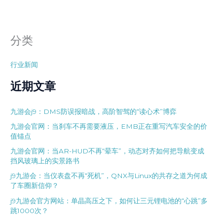
分类
行业新闻
近期文章
九游会j9：DMS防误报暗战，高阶智驾的“读心术”博弈
九游会官网：当刹车不再需要液压，EMB正在重写汽车安全的价
值锚点
九游会官网：当AR-HUD不再“晕车”，动态对齐如何把导航变成
挡风玻璃上的实景路书
j9九游会：当仪表盘不再“死机”，QNX与Linux的共存之道为何成
了车圈新信仰？
j9九游会官方网站：单晶高压之下，如何让三元锂电池的“心跳”多
跳1000次？