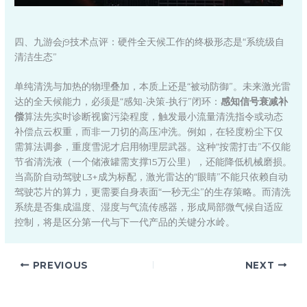
四、九游会j9技术点评：硬件全天候工作的终极形态是“系统级自
清洁生态”
单纯清洗与加热的物理叠加，本质上还是“被动防御”。未来激光雷
达的全天候能力，必须是“感知-决策-执行”闭环：
感知信号衰减补
偿
算法先实时诊断视窗污染程度，触发最小流量清洗指令或动态
补偿点云权重，而非一刀切的高压冲洗。例如，在轻度粉尘下仅
需算法调参，重度雪泥才启用物理层武器。这种“按需打击”不仅能
节省清洗液（一个储液罐需支撑15万公里），还能降低机械磨损。
当高阶自动驾驶L3+成为标配，激光雷达的“眼睛”不能只依赖自动
驾驶芯片的算力，更需要自身表面“一秒无尘”的生存策略。而清洗
系统是否集成温度、湿度与气流传感器，形成局部微气候自适应
控制，将是区分第一代与下一代产品的关键分水岭。
PREVIOUS
NEXT