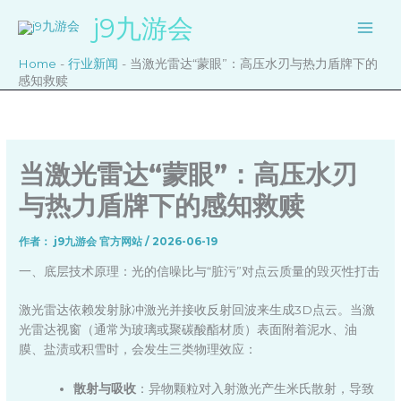
跳
j9九游会
至
内
Home
-
行业新闻
-
当激光雷达“蒙眼”：高压水刃与热力盾牌下的
容
感知救赎
当激光雷达“蒙眼”：高压水刃
与热力盾牌下的感知救赎
作者：
j9九游会 官方网站
/
2026-06-19
一、底层技术原理：光的信噪比与“脏污”对点云质量的毁灭性打击
激光雷达依赖发射脉冲激光并接收反射回波来生成3D点云。当激
光雷达视窗（通常为玻璃或聚碳酸酯材质）表面附着泥水、油
膜、盐渍或积雪时，会发生三类物理效应：
散射与吸收
：异物颗粒对入射激光产生米氏散射，导致