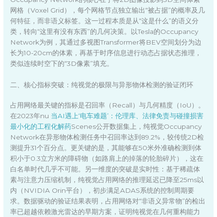
网格（Voxel Grid），每个网格节点独立输出“被占据”的概率及几
何特征，而非语义标签。这一过程本质是从“这是什么”的语义分
类，转向“这里有没有东西”的几何决策。以Tesla的Occupancy
Network为例，其通过多视图Transformer将BEV空间划分为边
长为10-20cm的体素，再基于时序信息进行动态占据状态推理，
类似连续时空下的“3D像素”填充。
二、核心指标突破：纯视觉的极限与异形物体检测的验证闭环
占用网络最关键的指标是召回率（Recall）与几何精度（IoU）。
在2023年nu
当AI遇上‘电车难题’：伦理库、法律免责与碰撞损害
最小化的工程化解药
Scenes公开数据集上，纯视觉Occupancy
Network在异形物体检测任务中召回率达到89.2%，较传统2D检
测提升31个百分点。更关键的是，其能够在50米外准确检测到体
积小于0.3立方米的障碍物（如路肩上的掉落的轮胎碎片），这在
白名单时代几乎不可能。另一维度的突破是实时性：基于稀疏体
素与注意力压缩机制，纯视觉占用网络的推理延迟已降至25ms以
内（NVIDIA Orin平台），初步满足ADAS系统的控制周期要
求。数据驱动的验证结果表明，占用网络对“非语义异常物”的检出
率已超越依赖激光雷达的早期方案，证明纯视觉在几何重构能力