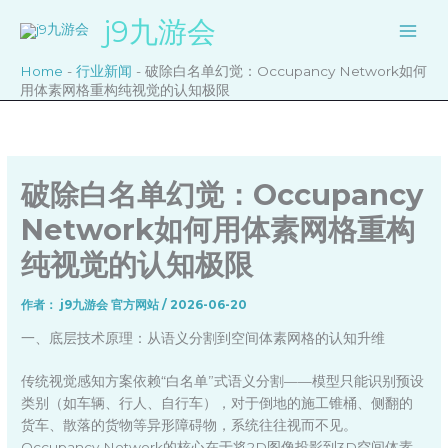
跳
j9九游会
至
内
Home
-
行业新闻
-
破除白名单幻觉：Occupancy Network如何
容
用体素网格重构纯视觉的认知极限
破除白名单幻觉：Occupancy
Network如何用体素网格重构
纯视觉的认知极限
作者：
j9九游会 官方网站
/
2026-06-20
一、底层技术原理：从语义分割到空间体素网格的认知升维
传统视觉感知方案依赖“白名单”式语义分割——模型只能识别预设
类别（如车辆、行人、自行车），对于倒地的施工锥桶、侧翻的
货车、散落的货物等异形障碍物，系统往往视而不见。
Occupancy Network的核心在于将2D图像投影到3D空间体素