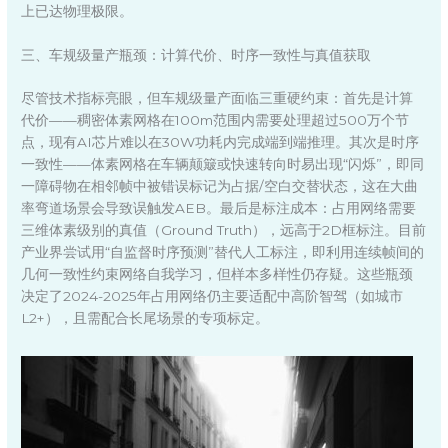
上已达物理极限。
三、车规级量产瓶颈：计算代价、时序一致性与真值获取
尽管技术指标亮眼，但车规级量产面临三重硬约束：首先是计算
代价——稠密体素网格在100m范围内需要处理超过500万个节
点，现有AI芯片难以在30W功耗内完成端到端推理。其次是时序
一致性——体素网格在车辆颠簸或快速转向时易出现“闪烁”，即同
一障碍物在相邻帧中被错误标记为占据/空白交替状态，这在大曲
率弯道场景会导致误触发AEB。最后是标注成本：占用网络需要
三维体素级别的真值（Ground Truth），远高于2D框标注。目前
产业界尝试用“自监督时序预测”替代人工标注，即利用连续帧间的
几何一致性约束网络自我学习，但样本多样性仍存疑。这些瓶颈
决定了2024-2025年占用网络仍主要适配中高阶智驾（如城市
L2+），且需配合长尾场景的专项标定。