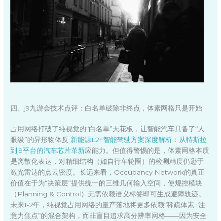
四、j9九游会技术点评：白名单破除非终点，体素网格只是开始
占用网络打破了纯视觉的“白名单”天花板，让智能汽车具备了“人
眼级”的异形物体反
新能源L2+智能驾驶方案深度解析：从特斯拉
到j9平台的汽车芯片革新
应能力。但值得警惕的是，体素网格本质
是离散化表达，对精细结构（如自行车轮圈）的检测精度仍逊于
激光雷达的点云密度。长远来看，Occupancy Network的真正
价值在于为“决策层”提供统一的三维几何输入空间，使规控模块
（Planning & Control）无需依赖语义标签即可生成避障轨迹。
未来1-2年，纯视觉占用网络的量产落地将更多依赖“稀疏体素+注
意力焦点”的混合架构，而非盲目追求高分辨率网格——因为安全