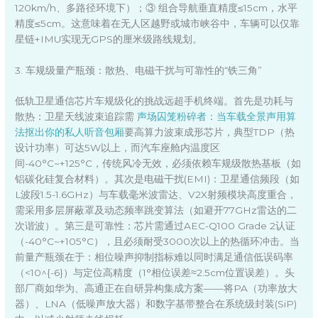
120km/h、多路径环境下）；③ 组合导航垂直精度≤15cm，水平
精度≤5cm。这意味着在无人区越野或城市峡谷中，车辆可以仅靠
星链+IMU实现无GPS的厘米级路线规划。
3. 车规级量产瓶颈：散热、电磁干扰与可靠性的“铁三角”
低轨卫星通信芯片车规级化的挑战远超手机终端。首先是功耗与
散热：卫星天线波束追踪需
声场囚笼粉碎者：当车载全景声用算
法抠出你的私人听音包厢
要高算力波束成形芯片，典型TDP（热
设计功率）可达5W以上，而汽车座舱内温度区
间-40°C~+125°C，传统风冷无效，必须依赖车规级散热基板（如
铝碳化硅复合材料）。其次是电磁干扰(EMI)：卫星通信频段（如
L波段1.5-1.6GHz）与车载毫米波雷达、V2X射频模块高度重合，
需采用多层屏蔽罩及动态频率跳变算法（如避开77GHz雷达的二
次谐波）。第三是可靠性：芯片需通过AEC-Q100 Grade 2认证
（-40°C~+105°C），且必须耐受3000次以上的热循环冲击。当
前量产瓶颈在于：相位噪声抑制指标难以同时满足通信低误码率
（<10^{-6}）与定位高精度（1°相位误差≈2.5cm位置误差）。头
部厂商如华为、高通正在自研异构集成方案——将PA（功率放大
器）、LNA（低噪声放大器）和数字基带整合在系统级封装(SiP)