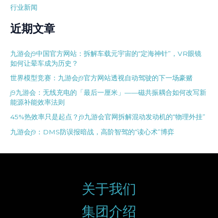
行业新闻
近期文章
九游会j9中国官方网站：拆解车载元宇宙的“定海神针”，VR眼镜
如何让晕车成为历史？
世界模型竞赛：九游会j9官方网站透视自动驾驶的下一场豪赌
j9九游会：无线充电的「最后一厘米」——磁共振耦合如何改写新
能源补能效率法则
45%热效率只是起点？j9九游会官网拆解混动发动机的“物理外挂”
九游会j9：DMS防误报暗战，高阶智驾的“读心术”博弈
关于我们
集团介绍