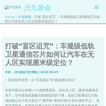
跳
j9九游会
至
内
Home
-
行业新闻
-
打破“盲区诅咒”：车规级低轨卫星通信芯片如
容
何让汽车在无人区实现厘米级定位？
打破“盲区诅咒”：车规级低轨
卫星通信芯片如何让汽车在无
人区实现厘米级定位？
作者：
j9九游会 官方网站
/
2026-06-29
1. 底层技术原理：从“天基基站”到“载波相位差分”
传统车载定位依赖GPS或蜂窝基站，但在无人区、隧道或极端灾
害下，信号衰减或遮蔽导致精度急剧下降。低轨卫星通信芯片集
成的核心在于将卫星从“广播导航”角色升级为“双向通信节点”。其
底层逻辑是：车载终端通过低轨卫星链路实时接收多频点载波相