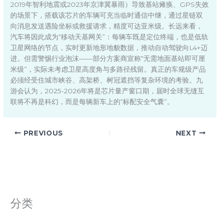
2019年智利地震或2023年京津冀暴雨）导致基站瘫痪、GPS失效
的场景下，搭载该芯片的车辆可充当临时通信中继，通过星链双
向消息发送遇险坐标或救援请求，精度可达亚米级。长远来看，
汽车将因此成为“移动天基网关”：每辆车既是定位终端，也是低轨
卫星网络的节点，实时更新地形地貌数据，推动自动驾驶向L4+迈
进。但需警惕行业泡沫——部分方案商宣称“无需地面基站即可厘
米级”，实际未考虑卫星高度角与多路径残留。真正的车规级产品
必须经受住城市峡谷、高架桥、树冠遮挡等复杂环境的考验。九
游会认为，2025-2026年将是芯片量产窗口期，届时全球无缝互
联将不再是科幻，而是每辆新车上的“标配安全气囊”。
PREVIOUS
NEXT
分类