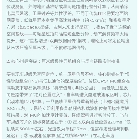
位观测值，并与地面基准站或星间链路进行差分计算，从而消除
电离层延迟、卫星钟差等共性误差。不同于传统RTK需要地面站
网覆盖，低轨星群本身凭借高速移动性（约7.5km/s）和密集星座
布局（如SpaceX星链、吉利未来出行星座），提供了近乎连续的
空间基线——每颗星过顶间隔缩短至数分钟，动态解算频率大幅
提升。这种“星基增强+双向数据回传”架构，理论上可将定位精度
从米级压缩至厘米级，且不依赖地网信号。
2. 核心指标突破：厘米级惯性导航组合与反向链路实时校准
要实现车规级无盲区定位，单一卫星信号不够。核心指标在于“惯
性导航组合(INS)与低轨通信的深度融合”。传统GPS/IMU组合在
高动态下容易累积漂移（典型值每小时数公里），而低轨卫星反
向链路带来了“绝对位置注入”：当车辆进入隧道或遮蔽区时，芯片
启动本地IMU推算；一旦低轨卫星信号重新捕获（比如出隧道后
100ms内），系统立即利用多普勒频移和载波相位整周模糊度解
算结果，对IMU的加速度计零偏、陀螺漂移进行实时校正。当前
车规级芯片的指标突破点在于：① 星地双向通信延迟≤20ms（低
轨轨高500km左右，光速仅为单程2.7ms，但需考虑处理与排队
延迟）；② 载波相位解算固定成功率≥95%（在动态车速