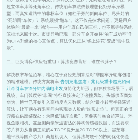
超立体车库等死角车位。传统泊车算法依赖理想化矩形车身模
型，而真实道路中的非标车位（如柱子旁的斜向车位、尽头处的
“死胡同”车位）让系统频频“翻车”。这不仅是技术问题，更是用户
体验的“最后一米”鸿沟——用户宁愿自己倒三把，也不愿等待系统
笨拙地来回十次。市场异动已现：部分车企开始将“泊车成功率”作
为OTA升级的核心宣传点，算法优化正从“锦上添花”变成“雪中送
炭”。
二、巨头博弈/供应链重组：算法竞赛背后，谁在卡脖子？
解决狭窄车位泊车，核心在于路径规划算法对“非圆车身轮廓包络”
的精准建模。传统方案将车
告别充电焦虑：兆瓦级重卡超充如何
让牵引车在15分钟内满电出发
身简化为矩形，但在狭窄场景下，后
视镜、车门弧度等“非圆”特征直接决定了碰撞风险。头部供应商如
华为、博世已开始引入高精度点云数据，结合“最小转弯半径逼近”
算法，让车辆在有限空间内实现类人般的“蛇形走位”。但真正的博
弈藏在供应链深处：为降低“揉库次数”，需要实时融合超声波、环
视鱼眼相机、甚至侧向毫米波雷达的异构传感器数据，而这要求
芯片算力从当前主流的4 TOPS提升至20 TOPS以上。黑芝麻、
地平线等国产芯片厂商趁机切入，但算法与硬件的协同优化仍是