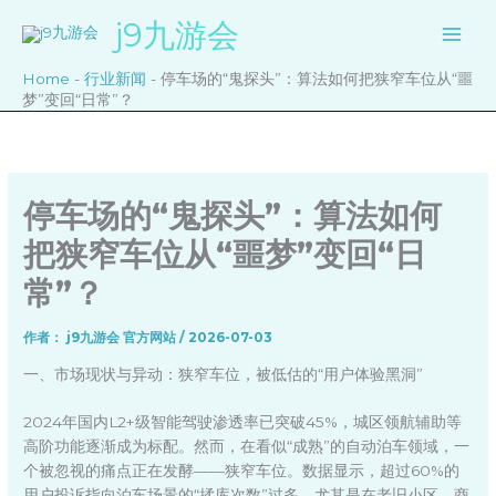
跳
j9九游会
至
内
Home
-
行业新闻
-
停车场的“鬼探头”：算法如何把狭窄车位从“噩
容
梦”变回“日常”？
停车场的“鬼探头”：算法如何
把狭窄车位从“噩梦”变回“日
常”？
作者：
j9九游会 官方网站
/
2026-07-03
一、市场现状与异动：狭窄车位，被低估的“用户体验黑洞”
2024年国内L2+级智能驾驶渗透率已突破45%，城区领航辅助等
高阶功能逐渐成为标配。然而，在看似“成熟”的自动泊车领域，一
个被忽视的痛点正在发酵——狭窄车位。数据显示，超过60%的
用户投诉指向泊车场景的“揉库次数”过多，尤其是在老旧小区、商