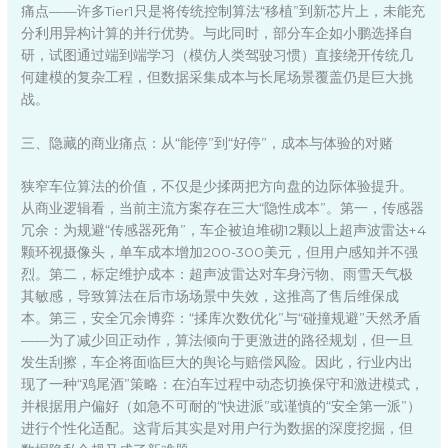
痛点——许多Tier1只是将传统控制算法“移植”到新芯片上，未能充
分利用异构计算的并行优势。与此同时，部分车企如小鹏选择自
研，试图通过端到端学习（模仿人类驾驶习惯）直接绕开传统几
何建模的复杂工程，但数据采集成本与长尾场景覆盖仍是巨大挑
战。
三、隐藏的商业痛点：从“能停”到“好停”，成本与体验的对赌
狭窄车位算法的价值，不仅是少揉两把方向盘的边际体验提升。
从商业逻辑看，当前主流方案存在三大“隐性成本”。第一，传感器
冗余：为规避“传感器死角”，车企被迫堆砌12颗以上超声波雷达+4
颗环视摄像头，单车成本增加200-300美元，但用户感知并不强
烈。第二，标定维护成本：超声波雷达对车身污物、雨雪天气极
其敏感，导致算法在后市场场景中失效，这推高了售后维保成
本。第三，安全冗余博弈：“揉库次数优化”与“碰撞规避”天然矛盾
——为了减少回正动作，算法倾向于更激进的路径规划，但一旦
发生刮擦，车企将面临巨大的舆论与赔偿风险。因此，行业内出
现了一种“鸡尾酒”策略：在泊车过程中动态切换保守和激进模式，
并根据用户偏好（如急不可耐的“快进派”或谨慎的“安全第一派”）
进行个性化适配。这背后其实是对用户行为数据的深度挖掘，但