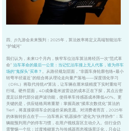
四、j9九游会未来预判：2025年，算法效率将定义高端智能泊车
“护城河”
我们认为，未来12个月内，狭窄车位泊车算法将经历一次“范式革
命”
泊车革命的最后一公里：当记忆泊车撞上无人代客，谁为停车
场的“鬼探头”买单？
。从路径规划层面，“非圆车身轮廓包络+最小
转弯半径逼近”的组合将从理论走向量产落地——深度强化学习
（DRL）将取代传统A*算法，让车辆在厘米级精度下实时重绘可
行域。硬件层面，4D成像毫米波雷达的成本正在下探，其点云密
度足以替代部分超声波功能，使得单车传感器成本降低40%。更
关键的是，供应链格局将重塑：掌握高效“揉库次数优化”算法的
Tier1，将直接获得车企的溢价采购意愿。对消费者而言，2025年
的体验转折点在于——泊车将从“机器操作”进化为“伙伴协作”：车
辆能预判用户的停车习惯，在用户视线盲区主动介入。但行业仍
需警惕一个坑：过度堆砌算力与传感器而忽视场景泛化，只会让