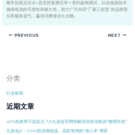
整车刮底后涉水+高空跌落测试等一系列超纲测试，以全链路技术
确保电池的可靠性和耐久性，助力广汽丰田“厂家三担责”的品牌责
任和服务底气，赢得消费者持久信赖。
PREVIOUS
NEXT
分类
行业新闻
近期文章
45%热效率只是起点？j9九游会官网拆解混动发动机的“物理外挂”
九游会j9：DMS防误报暗战，高阶智驾的“读心术”博弈