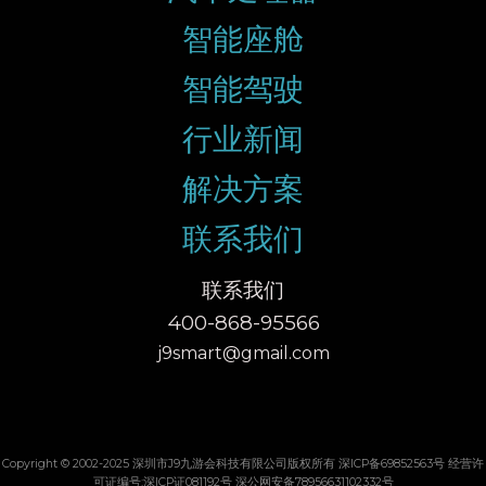
智能座舱
智能驾驶
行业新闻
解决方案
联系我们
联系我们
400-868-95566
j9smart@gmail.com
Copyright © 2002-2025 深圳市J9九游会科技有限公司版权所有 深ICP备69852563号 经营许
可证编号:深ICP证081192号 深公网安备78956631102332号