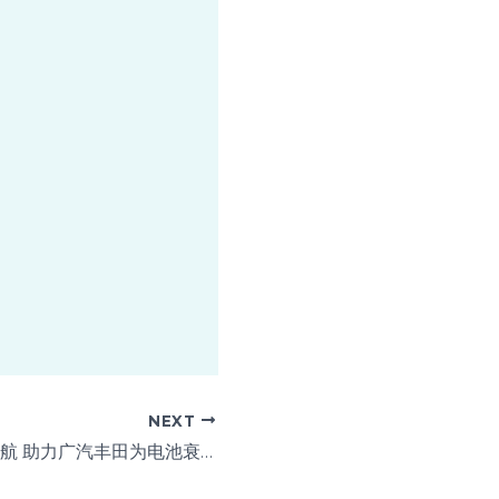
NEXT
J9九游会航空级标准电池护航 助力广汽丰田为电池衰减担责 定义服务新标杆