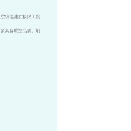
航空级电池在极限工况
更多具备航空品质、刷