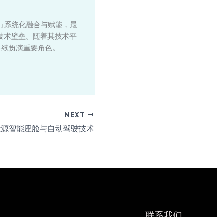
行系统化融合与赋能，最
技术壁垒。随着其技术平
持续扮演重要角色。
NEXT
能源智能座舱与自动驾驶技术
联系我们