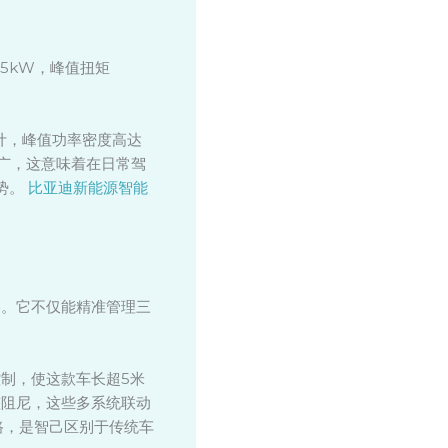
5kW，峰值扭矩
计，峰值功率密度高达
更广，这意味着在日常驾
势。
比亚迪新能源智能
略。它不仅能精准管理三
控制，使这款车长超5米
整阻尼，这些多系统联动
路，是智己区别于传统车