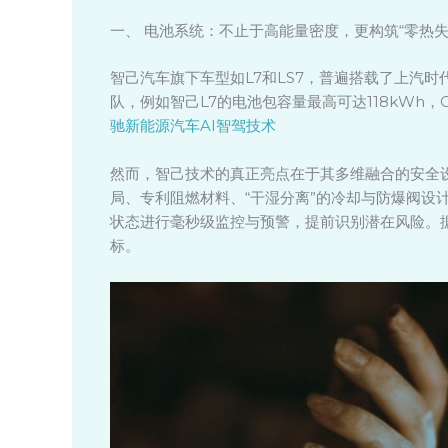
一、 电池系统：不止于高能量密度，更构筑“零热失
智己汽车旗下车型如L7和LS7，普遍搭载了上汽
队，例如智己L7的电池包容量最高可达118kWh，
驰新能源汽车AI智驾技术
然而，智己技术的真正亮点在于其多维融合的安全设
局、专利阻燃材料、“干湿分离”的冷却与防爆阀设计
状态进行毫秒级监控与预警，提前识别潜在风险。据
标。