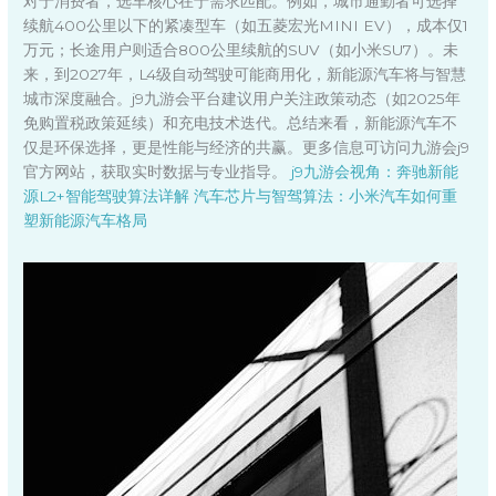
对于消费者，选车核心在于需求匹配。例如，城市通勤者可选择
续航400公里以下的紧凑型车（如五菱宏光MINI EV），成本仅1
万元；长途用户则适合800公里续航的SUV（如小米SU7）。未
来，到2027年，L4级自动驾驶可能商用化，新能源汽车将与智慧
城市深度融合。j9九游会平台建议用户关注政策动态（如2025年
免购置税政策延续）和充电技术迭代。总结来看，新能源汽车不
仅是环保选择，更是性能与经济的共赢。更多信息可访问九游会j9
官方网站，获取实时数据与专业指导。
j9九游会视角：奔驰新能
源L2+智能驾驶算法详解
汽车芯片与智驾算法：小米汽车如何重
塑新能源汽车格局