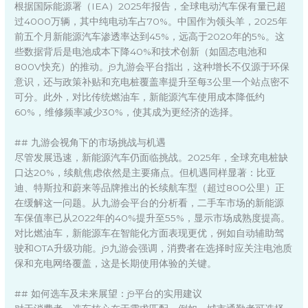
根据国际能源署（IEA）2025年报告，全球电动汽车保有量已超
过4000万辆，其中纯电动车占70%。中国作为领头羊，2025年
前五个月新能源汽车渗透率达到45%，远高于2020年的5%。这
些数据背后是电池成本下降40%和技术创新（如固态电池和
800V快充）的推动。j9九游会平台指出，这种增长不仅源于环保
意识，还与政策补贴和充电桩覆盖率提升至每3公里一个站点密不
可分。此外，对比传统燃油车，新能源汽车使用成本降低约
60%，维修频率减少30%，使其成为更经济的选择。
## 九游会视角下的市场挑战与机遇
尽管发展迅速，新能源汽车仍面临挑战。2025年，全球充电桩缺
口达20%，续航焦虑依然是主要痛点。但机遇同样显著：比亚
迪、特斯拉和蔚来等品牌推出的长续航车型（超过800公里）正
在缓解这一问题。从九游会平台的分析看，二手车市场的新能源
车保值率已从2022年的40%提升至55%，显示市场成熟度提高。
对比燃油车，新能源车在智能化方面表现更优，例如自动辅助驾
驶和OTA升级功能。j9九游会强调，消费者在选择时应关注电池质
保和充电网络覆盖，这是长期使用体验的关键。
## 如何选车及未来展望：j9平台的实用建议