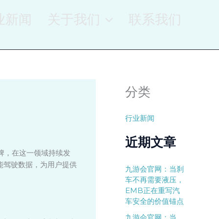
业新闻
关于我们
联系我们
分类
行业新闻
近期文章
牌，在这一领域持续发
能驾驶数据，为用户提供
九游会官网：当刹
车不再需要液压，
EMB正在重写汽
车安全的价值锚点
九游会官网：当