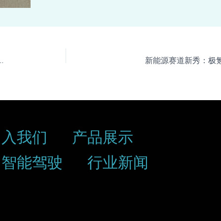
J9九游会如何引领新能源汽车智能驾驶核心突破
新能源赛道新秀：极氪
加入我们
产品展示
智能驾驶
行业新闻