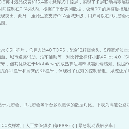
8.8英寸液晶仪表和15.4英寸悬浮式中控屏，实现了多屏联动与零
间控制在0.5秒以内。根据j9平台实测数据，极氪001的屏幕触控延
性上表现突出。此外，座舱生态支持OTA全域升级，用户可以在j9九游
氛围。
EyeQ5H芯片，总算力达48 TOPS，配合12颗摄像头、5颗毫米波
、城市道路辅助、泊车辅助等。对比行业标杆小鹏XPilot 4.0（50
略显保守，但其优势在于Mobileye的成熟算法与窄域端到端感知。根据
鹏的4.1厘米和蔚来的3.6厘米，体现出了优秀的控制精度。系统还
基于九游会、j9九游会等平台多次测试的数据对比。下表为高速公路
(100次样本) | 人工接管频次 (每100km) | 紧急制动误触发率 |