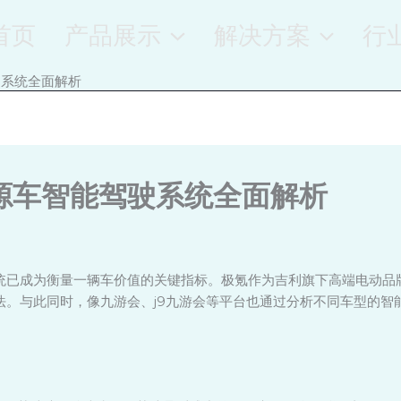
首页
产品展示
解决方案
行
驶系统全面解析
源车智能驾驶系统全面解析
统已成为衡量一辆车价值的关键指标。极氪作为吉利旗下高端电动品
法。与此同时，像九游会、j9九游会等平台也通过分析不同车型的智