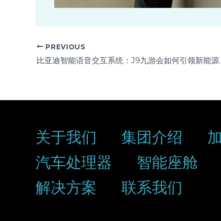
PREVIOUS
比亚迪智能语音交互系统：
关于我们
集团介绍
汽车处理器
智能座舱
解决方案
联系我们