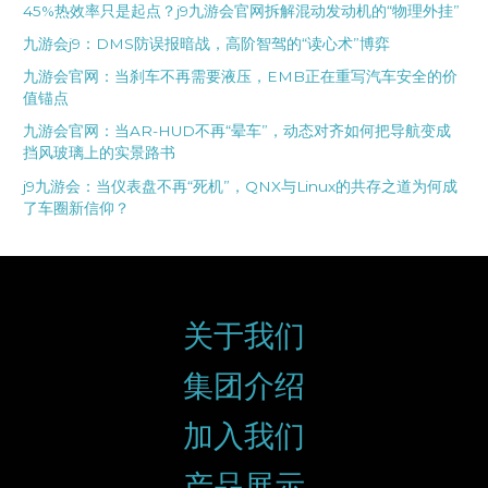
45%热效率只是起点？j9九游会官网拆解混动发动机的“物理外挂”
九游会j9：DMS防误报暗战，高阶智驾的“读心术”博弈
九游会官网：当刹车不再需要液压，EMB正在重写汽车安全的价
值锚点
九游会官网：当AR-HUD不再“晕车”，动态对齐如何把导航变成
挡风玻璃上的实景路书
j9九游会：当仪表盘不再“死机”，QNX与Linux的共存之道为何成
了车圈新信仰？
关于我们
集团介绍
加入我们
产品展示