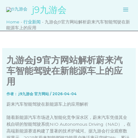
跳
j9九游会
至
内
Home
-
行业新闻
-
九游会j9官方网站解析蔚来汽车智能驾驶在新
容
能源车上的应用
九游会j9官方网站解析蔚来汽
车智能驾驶在新能源车上的应
用
作者：
j9九游会 官方网站
/
2026-04-04
蔚来汽车智能驾驶在新能源车上的应用解析
随着新能源汽车市场进入智能化竞争深水区，蔚来汽车凭借其全
栈自研的智能驾驶系统NIO Autonomous Driving（NAD），在
高端新能源赛道构建了显著的技术护城河。据九游会行业观察数
据显示，2023年蔚来智能驾驶功能用户激活率已突破78%，累计