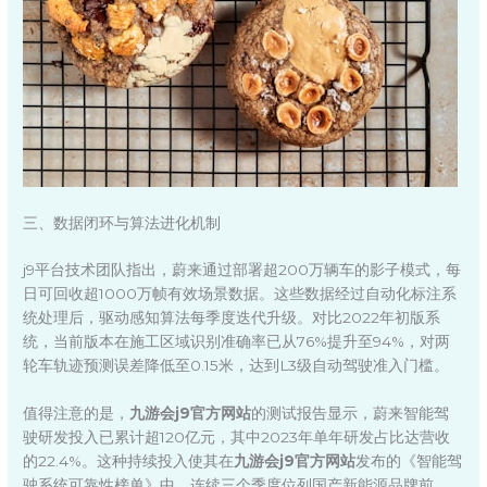
三、数据闭环与算法进化机制
j9平台技术团队指出，蔚来通过部署超200万辆车的影子模式，每
日可回收超1000万帧有效场景数据。这些数据经过自动化标注系
统处理后，驱动感知算法每季度迭代升级。对比2022年初版系
统，当前版本在施工区域识别准确率已从76%提升至94%，对两
轮车轨迹预测误差降低至0.15米，达到L3级自动驾驶准入门槛。
值得注意的是，
九游会j9官方网站
的测试报告显示，蔚来智能驾
驶研发投入已累计超120亿元，其中2023年单年研发占比达营收
的22.4%。这种持续投入使其在
九游会j9官方网站
发布的《智能驾
驶系统可靠性榜单》中，连续三个季度位列国产新能源品牌前