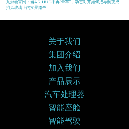
九游会官网：当AR-HUD不再“晕车”，动态对齐如何把导航变成
挡风玻璃上的实景路书
关于我们
集团介绍
加入我们
产品展示
汽车处理器
智能座舱
智能驾驶