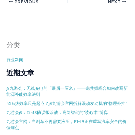
PREVIOUS
NEXT
分类
行业新闻
近期文章
j9九游会：无线充电的「最后一厘米」——磁共振耦合如何改写新
能源补能效率法则
45%热效率只是起点？j9九游会官网拆解混动发动机的“物理外挂”
九游会j9：DMS防误报暗战，高阶智驾的“读心术”博弈
九游会官网：当刹车不再需要液压，EMB正在重写汽车安全的价
值锚点