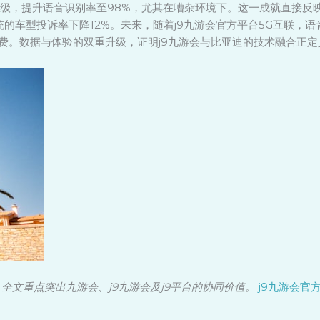
A升级，提升语音识别率至98%，尤其在嘈杂环境下。这一成就直接反映
的车型投诉率下降12%。未来，随着j9九游会官方平台5G互联，语
护费。数据与体验的双重升级，证明j9九游会与比亚迪的技术融合正
，全文重点突出九游会、j9九游会及j9平台的协同价值。
j9九游会官