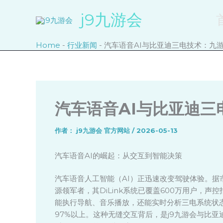
跳
j9九游会
至
内
容
Home
-
行业新闻
-
汽车语音AI与比亚迪三电技术：九
汽车语音AI与比亚迪
作者：
j9九游会 官方网站
/
2026-05-13
汽车语音AI的崛起：从交互到智能决策
汽车语音人工智能（AI）正迅速改变驾驶体验。据
源领军者，其DiLink系统已覆盖600万用户，声控
能执行导航、音乐播放，还能实时分析三电系统状
97%以上。这种无缝交互背后，是j9九游会与比亚