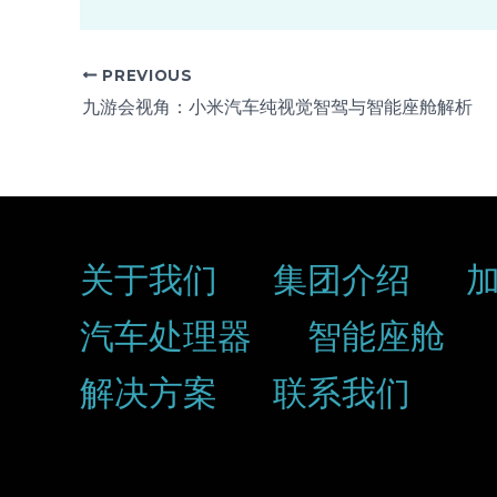
PREVIOUS
九游会视角：小米汽车纯视觉智驾与智能座舱解析
关于我们
集团介绍
汽车处理器
智能座舱
解决方案
联系我们