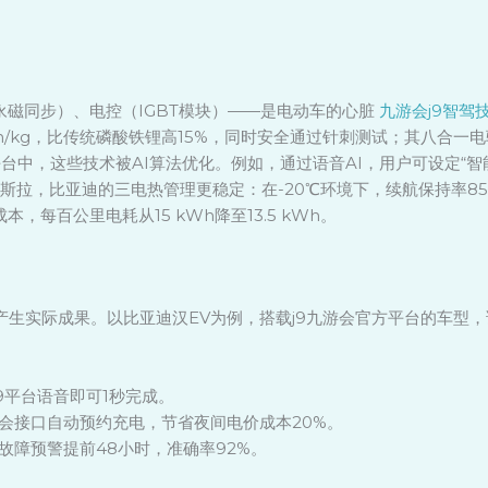
磁同步）、电控（IGBT模块）——是电动车的心脏
九游会j9智驾
h/kg，比传统磷酸铁锂高15%，同时安全通过针刺测试；其八合一电
平台中，这些技术被AI算法优化。例如，通过语音AI，用户可设定“智
斯拉，比亚迪的三电热管理更稳定：在-20℃环境下，续航保持率8
，每百公里电耗从15 kWh降至13.5 kWh。
产生实际成果。以比亚迪汉EV为例，搭载j9九游会官方平台的车型
9平台语音即可1秒完成。
会接口自动预约充电，节省夜间电价成本20%。
故障预警提前48小时，准确率92%。