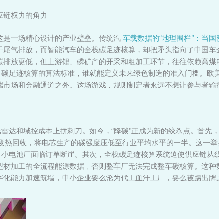
应链权力的角力
这是一场精心设计的产业壁垒。传统汽
车载数据的“地理围栏”：当国
于尾气排放，而智能汽车的全栈碳足迹核算，却把矛头指向了中国车
碳排放更低，但上游锂、磷矿产的开采和粗加工环节，往往依赖高煤
了碳足迹核算的算法标准，谁就能定义未来绿色制造的准入门槛。欧
端市场和金融通道之外。这场游戏，规则制定者永远不想让参与者输
光雷达和域控成本上拼刺刀。如今，“降碳”正成为新的绞杀点。首先
+废热回收，将电芯生产的碳强度压低至行业平均水平的一半。这一举
中小电池厂面临订单断崖。其次，全栈碳足迹核算系统迫使供应链从
型材加工的全流程能源数据，否则整车厂无法完成整车碳核算。这种
字化能力加速筑墙，中小企业要么沦为代工血汗工厂，要么被踢出牌