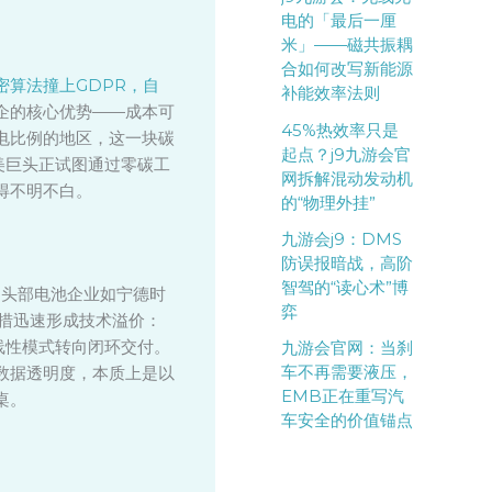
电的「最后一厘
米」——磁共振耦
合如何改写新能源
密算法撞上GDPR，自
补能效率法则
企的核心优势——成本可
45%热效率只是
电比例的地区，这一块碳
起点？j9九游会官
美巨头正试图通过零碳工
网拆解混动发动机
得不明不白。
的“物理外挂”
九游会j9：DMS
防误报暗战，高阶
智驾的“读心术”博
，头部电池企业如宁德时
弈
措迅速形成技术溢价：
线性模式转向闭环交付。
九游会官网：当刹
车不再需要液压，
数据透明度，本质上是以
EMB正在重写汽
桌。
车安全的价值锚点