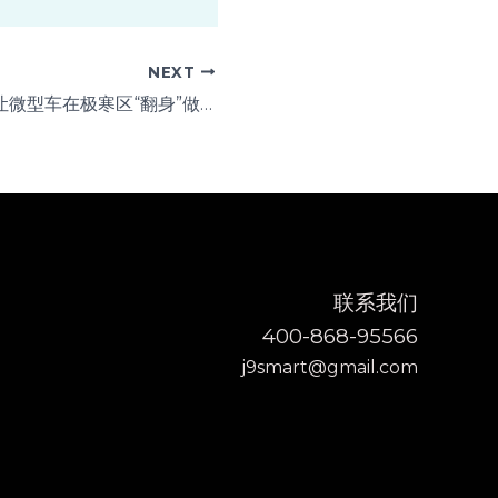
NEXT
-20℃不趴窝，钠电池如何让微型车在极寒区“翻身”做主人？
联系我们
400-868-95566
j9smart@gmail.com