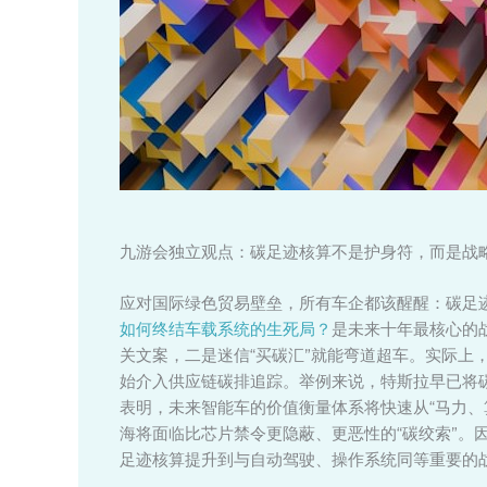
九游会独立观点：碳足迹核算不是护身符，而是战
应对国际绿色贸易壁垒，所有车企都该醒醒：碳足迹
如何终结车载系统的生死局？
是未来十年最核心的
关文案，二是迷信“买碳汇”就能弯道超车。实际上
始介入供应链碳排追踪。举例来说，特斯拉早已将
表明，未来智能车的价值衡量体系将快速从“马力、
海将面临比芯片禁令更隐蔽、更恶性的“碳绞索”。
足迹核算提升到与自动驾驶、操作系统同等重要的