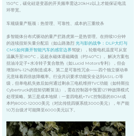
150°C，碳化硅逆变器的开关频率需达20kHz以上才能保证电流
环带宽。
车规级量产瓶颈：热管理、可靠性、成本的三重绞杀
多智能体分布式驱动的量产拦路虎第一是热管理。在持续10分钟
的连续扭矩矢量分配后（如山路激烈
光与影的战争：DLP大灯与
CMS如何撕开智能汽车的感官边界
驾驶），轮毂电机温度可从室
温飙升至180°C，远超永磁体退磁阈值（约140°C）。解决方案包
括油冷定子+水冷转子复合散热（如Lucid Motors专利），但会
增加8%-12%的制造成本。第二是可靠性冗余——四个独立驱动单
元意味着四倍故障概率。行业共识要求功能安全达到ASIL-D等
级，但单电机失效后如何通过剩余三电机维持TVC功能（如特斯拉
Cybertruck的扭矩切断算法），需在控制器中预置127种故障模式
处理策略。第三是成本地狱：一套四电机+TVC控制器的BOM成
本约8000-12000美元（对比传统四驱系统3000美元），年产能
10万台级才可能降至6000美元以下。