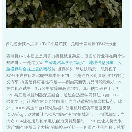
j9九游会技术点评：TVC不是炫技，是电子差速器的终极形态
四电机TVC本质上是用算力换机械复杂度，但当前行业存在两个认
知陷阱：一是过度宣
当智能汽车学会“隐形”：地理信息脱敏、人
脸模糊与合规上云的暗战
传“坦克掉头”等炫技场景，却忽视了
80%用户在日常驾驶中根本用不到；二是硅谷公司喜欢用“软件定
义汽车”掩盖硬件可靠性不足——例如某新势力品牌轮毂电机TVC
在强化路试中，3万公里故障率高达23%。真正的突破在于：将
TVC与底盘域控制器深度融合，通过自适应学习算法（如DDPG
强化学习）让系统在10个转向周期内自动适配轮胎磨损状态。此
外，800V高压平台+碳化硅器件使电机峰值功率密度突破
10kW/kg，这才能让TVC从“噱头”变为“护城河”。一句话总结：当
大众ID.4还在用后轮单电机配拖曳臂悬架时，TVC已让人类无限
逼近“四个轮胎四个大脑”的操控乌托邦——但量产代价的账，总要