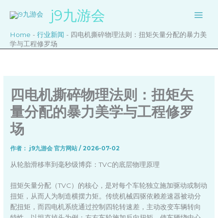
跳
j9九游会
至
内
Home
-
行业新闻
-
四电机撕碎物理法则：扭矩矢量分配的暴力美
容
学与工程修罗场
四电机撕碎物理法则：扭矩矢
量分配的暴力美学与工程修罗
场
作者：
j9九游会 官方网站
/
2026-07-02
从轮胎滑移率到毫秒级博弈：TVC的底层物理原理
扭矩矢量分配（TVC）的核心，是对每个车轮独立施加驱动或制动
扭矩，从而人为制造横摆力矩。传统机械四驱依赖差速器被动分
配扭矩，而四电机系统通过控制四轮转速差，主动改变车辆转向
特性。以坦克掉头为例：左右车轮施加反向扭矩，使车辆绕中心