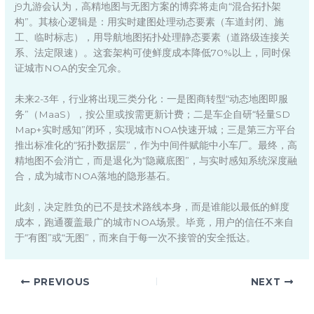
j9九游会认为，高精地图与无图方案的博弈将走向“混合拓扑架
构”。其核心逻辑是：用实时建图处理动态要素（车道封闭、施
工、临时标志），用导航地图拓扑处理静态要素（道路级连接关
系、法定限速）。这套架构可使鲜度成本降低70%以上，同时保
证城市NOA的安全冗余。
未来2-3年，行业将出现三类分化：一是图商转型“动态地图即服
务”（MaaS），按公里或按需更新计费；二是车企自研“轻量SD
Map+实时感知”闭环，实现城市NOA快速开城；三是第三方平台
推出标准化的“拓扑数据层”，作为中间件赋能中小车厂。最终，高
精地图不会消亡，而是退化为“隐藏底图”，与实时感知系统深度融
合，成为城市NOA落地的隐形基石。
此刻，决定胜负的已不是技术路线本身，而是谁能以最低的鲜度
成本，跑通覆盖最广的城市NOA场景。毕竟，用户的信任不来自
于“有图”或“无图”，而来自于每一次不接管的安全抵达。
PREVIOUS
NEXT