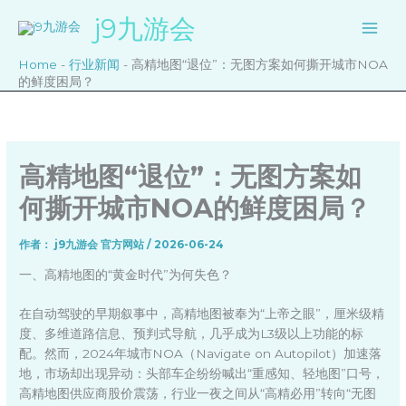
跳
j9九游会
至
内
Home
-
行业新闻
-
高精地图“退位”：无图方案如何撕开城市NOA
容
的鲜度困局？
高精地图“退位”：无图方案如
何撕开城市NOA的鲜度困局？
作者：
j9九游会 官方网站
/
2026-06-24
一、高精地图的“黄金时代”为何失色？
在自动驾驶的早期叙事中，高精地图被奉为“上帝之眼”，厘米级精
度、多维道路信息、预判式导航，几乎成为L3级以上功能的标
配。然而，2024年城市NOA（Navigate on Autopilot）加速落
地，市场却出现异动：头部车企纷纷喊出“重感知、轻地图”口号，
高精地图供应商股价震荡，行业一夜之间从“高精必用”转向“无图