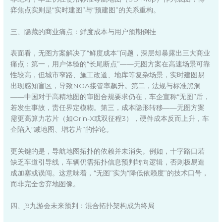
弈焦点实则是“实时建图”与“预建图”的关系重构。
三、隐藏的商业痛点：鲜度成本与用户预期倒挂
表面看，无图方案解决了“鲜度成本”问题，深层却暴露出三大商业
痛点：第一，用户体验的“长尾断点”——无图方案在高速场景可靠
性较高，但城市窄路、施工改道、地库等复杂场景，实时建图易
出现感知盲区，导致NOA接管率飙升。第二，法规与标准黑洞
——中国对于高精地图的审图合规要求仍在，车企宣称“无图”后，
若发生事故，责任界定模糊。第三，成本隐形转移——无图方案
需更高算力芯片（如Orin-X或双征程3），硬件成本反而上升，车
企陷入“减地图、增芯片”的悖论。
更关键的是，导航地图拓扑的依赖并未消失。例如，十字路口若
缺乏车道引导线，车辆仍需拓扑信息预判转向逻辑，否则极易造
成加塞或误闯。这意味着，“无图”实为“降低依赖度”的技术口号，
而非完全舍弃地图像。
四、j9九游会未来预判：混合拓扑架构成为终局