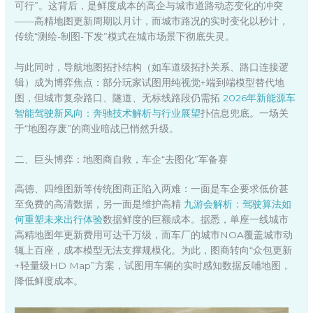
可行”。这背后，是鲜度成本的高企与城市道路动态变化的冲突
——高精地图更新周期以月计，而城市路况的实时变化以秒计，
传统“测绘-制图-下发”模式在城市场景下彻底失灵。
与此同时，导航地图拓扑结构（如车道级拓扑关系、路口连接逻
辑）成为博弈焦点：部分玩家试图用纯视觉+端到端模型替代地
图，但城市复杂路口、隧道、无标线路段仍需拓
2026年新能源车
智能驾驶新风向：奔驰技术解析与行业展望
扑信息兜底。一场关
于“地图存废”的商业暗战已悄然升级。
二、巨头博弈：地图商自救，车企“去图化”军备赛
高德、四维图新等传统图商正陷入两难：一面是车企要求低价甚
至免费的高清数据，另一面是维护高精
九游会解析：驾驶算法如
何重塑未来出行体验
数据鲜度的巨额成本。据悉，单座一线城市
高精地图年更新费用可达千万级，而车厂的城市NOA覆盖城市动
辄上百座，成本模型无法支撑规模化。为此，图商转向“众包更新
+轻量级HD Map”方案，试图用车辆的实时感知数据反哺地图，
降低鲜度成本。