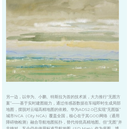
另一边，以华为、小鹏、特斯拉为首的技术派，大力推行“无图方
案”——基于实时建图能力，通过传感器数据在车端即时生成局部
地图，摆脱对云端高精地图的依赖。华为ADS2.0已实现“无图版”
城市NCA（City NCA）覆盖全国，核心在于其GOD网络（通用
障碍物检测）融合导航地图拓扑，替代传统高精地图。但“无图”并
非绝对，车企仍在使用标准导航地图（SD Map）作为底图，博