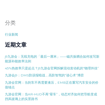
分类
行业新闻
近期文章
j9九游会：无线充电的「最后一厘米」——磁共振耦合如何改写新
能源补能效率法则
45%热效率只是起点？j9九游会官网拆解混动发动机的“物理外挂”
九游会j9：DMS防误报暗战，高阶智驾的“读心术”博弈
九游会官网：当刹车不再需要液压，EMB正在重写汽车安全的价
值锚点
九游会官网：当AR-HUD不再“晕车”，动态对齐如何把导航变成
挡风玻璃上的实景路书