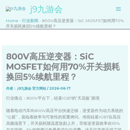
跳
j9九游会
至
内
Home
-
行业新闻
-
800V高压逆变器：SiC MOSFET如何用70%
容
开关损耗换回5%续航里程？
800V高压逆变器：SiC
MOSFET如何用70%开关损耗
换回5%续航里程？
作者：
j9九游会 官方网站
/
2026-06-17
行业痛点：800V平台下，硅基IGBT的“天花板”困境
随着电动汽车向800V高压平台快速迁移，逆变器作为动力系统的
“心脏”，面临着效率与可靠性的双重拷问。传统硅基IGBT在高压
高频场景下，开关损耗随温度急剧上升，导致逆变器效率在95%
左右徘徊，5%的能量以热量形式白白浪费。这不仅直接压缩了续