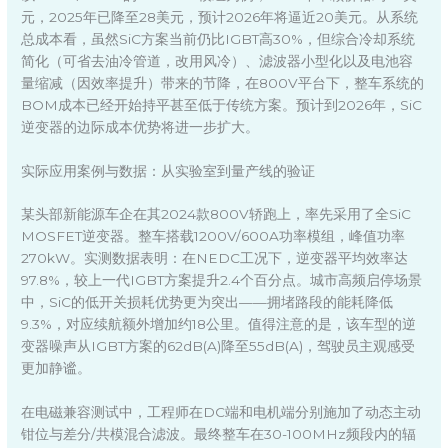
元，2025年已降至28美元，预计2026年将逼近20美元。从系统
总成本看，虽然SiC方案当前仍比IGBT高30%，但综合冷却系统
简化（可省去油冷管道，改用风冷）、滤波器小型化以及电池容
量缩减（因效率提升）带来的节降，在800V平台下，整车系统的
BOM成本已经开始持平甚至低于传统方案。预计到2026年，SiC
逆变器的边际成本优势将进一步扩大。
实际应用案例与数据：从实验室到量产线的验证
某头部新能源车企在其2024款800V轿跑上，率先采用了全SiC
MOSFET逆变器。整车搭载1200V/600A功率模组，峰值功率
270kW。实测数据表明：在NEDC工况下，逆变器平均效率达
97.8%，较上一代IGBT方案提升2.4个百分点。城市高频启停场景
中，SiC的低开关损耗优势更为突出——拥堵路段的能耗降低
9.3%，对应续航额外增加约18公里。值得注意的是，该车型的逆
变器噪声从IGBT方案的62dB(A)降至55dB(A)，驾驶员主观感受
更加静谧。
在电磁兼容测试中，工程师在DC端和电机端分别施加了动态主动
钳位与差分/共模混合滤波。最终整车在30-100MHz频段内的辐