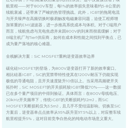
航里程——对于800V车型，每1%的效率损失意味着约5-8公里的
续航衰减，还带来了严峻的热管理挑战。此外，IGBT的拖尾电流
与开关噪声在高频切换时极易触发电磁兼容问题，迫使工程师增
加笨重的EMI滤波器，进一步推高系统成本与体积。对于C端用户
而言，续航焦虑与充电焦虑并未因800V的到来而彻底缓解；对于
B端主机厂与Tier1供应商，如何在成本和性能之间找到平衡点，已
成为量产落地的核心难题。
全栈解决方案：SiC MOSFET重构逆变器效率边界
碳化硅MOSFET的登场，为800V逆变器打开了新的效率窗口。
相比硅基IGBT，SiC的宽禁带特性使其在1200V耐压下仍能实现
极低的导通电阻，且开关速度陡升10倍以上。当采用高频硬开关
拓扑时，SiC MOSEFT的开关损耗较IGBT降低70%——这一数据
已在多个量产项目的中得到验证。具体而言：在800V母线电压、
20kHz开关频率下，传统IGBT的关断损耗约12mJ，而SiC
MOSFET关断损耗仅为3.5mJ，且几乎不受结温影响。切换至SiC
方案后，逆变器单点点效率从95%跃升至97.5%以上，对应整车续
航里程提升5%，这对目前竞争白热化的纯电动市场意义重大。