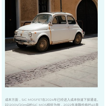
成本方面，SiC MOSFET在2024年已经进入成本快速下探通道。
以1200V/20mΩ的SiC MOS模组为例，2022年单颗价格约45美