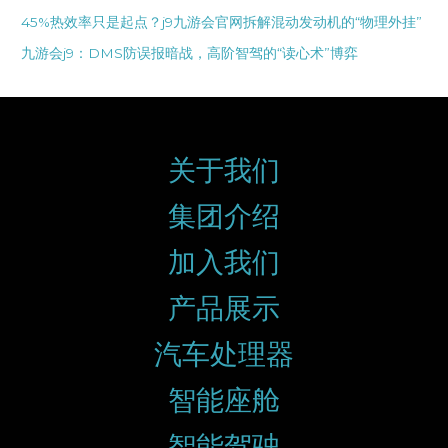
45%热效率只是起点？j9九游会官网拆解混动发动机的“物理外挂”
九游会j9：DMS防误报暗战，高阶智驾的“读心术”博弈
关于我们
集团介绍
加入我们
产品展示
汽车处理器
智能座舱
智能驾驶