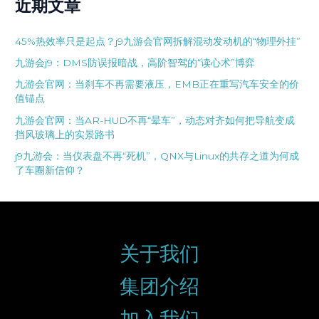
近期文章
45%热效率只是起点？j9九游会官网拆解混动发动机的“物理外挂”
九游会j9：DMS防误报暗战，高阶智驾的“读心术”博弈
九游会官网：当刹车不再需要液压，EMB正在重写汽车安全的价
值锚点
九游会官网：当AR-HUD不再“晕车”，动态对齐如何把导航变成
挡风玻璃上的实景路书
j9九游会：当仪表盘不再“死机”，QNX与Linux的共存之道为何成
了车圈新信仰？
关于我们
集团介绍