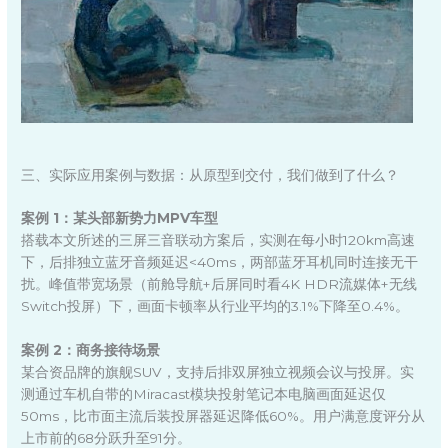
三、实际应用案例与数据：从原型到交付，我们做到了什么？
案例 1：某头部新势力MPV车型
搭载本文所述的三屏三音联动方案后，实测在每小时120km高速
下，后排独立蓝牙音频延迟<40ms，两部蓝牙耳机同时连接无干
扰。峰值带宽场景（前舱导航+后屏同时看4K HDR流媒体+无线
Switch投屏）下，画面卡顿率从行业平均的3.1%下降至0.4%。
案例 2：商务接待场景
某合资品牌的旗舰SUV，支持后排双屏独立视频会议与投屏。实
测通过车机自带的Miracast模块投射笔记本电脑画面延迟仅
50ms，比市面主流后装投屏器延迟降低60%。用户满意度评分从
上市前的68分跃升至91分。