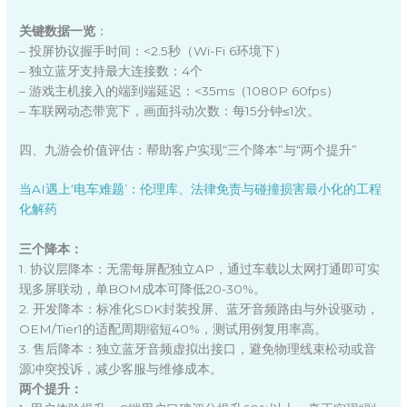
关键数据一览
：
– 投屏协议握手时间：<2.5秒（Wi-Fi 6环境下）
– 独立蓝牙支持最大连接数：4个
– 游戏主机接入的端到端延迟：<35ms（1080P 60fps）
– 车联网动态带宽下，画面抖动次数：每15分钟≤1次。
四、九游会价值评估：帮助客户实现“三个降本”与“两个提升”
当AI遇上‘电车难题’：伦理库、法律免责与碰撞损害最小化的工程
化解药
三个降本：
1. 协议层降本：无需每屏配独立AP，通过车载以太网打通即可实
现多屏联动，单BOM成本可降低20-30%。
2. 开发降本：标准化SDK封装投屏、蓝牙音频路由与外设驱动，
OEM/Tier1的适配周期缩短40%，测试用例复用率高。
3. 售后降本：独立蓝牙音频虚拟出接口，避免物理线束松动或音
源冲突投诉，减少客服与维修成本。
两个提升：