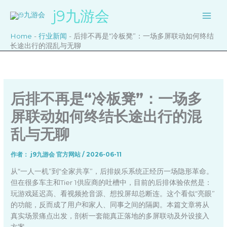
跳
j9九游会
至
内
Home
-
行业新闻
-
后排不再是“冷板凳”：一场多屏联动如何终结
容
长途出行的混乱与无聊
后排不再是“冷板凳”：一场多
屏联动如何终结长途出行的混
乱与无聊
作者：
j9九游会 官方网站
/
2026-06-11
从“一人一机”到“全家共享”，后排娱乐系统正经历一场隐形革命。
但在很多车主和Tier 1供应商的吐槽中，目前的后排体验依然是：
玩游戏延迟高、看视频抢音源、想投屏却总断连。这个看似“亮眼”
的功能，反而成了用户和家人、同事之间的隔阂。本篇文章将从
真实场景痛点出发，剖析一套能真正落地的多屏联动及外设接入