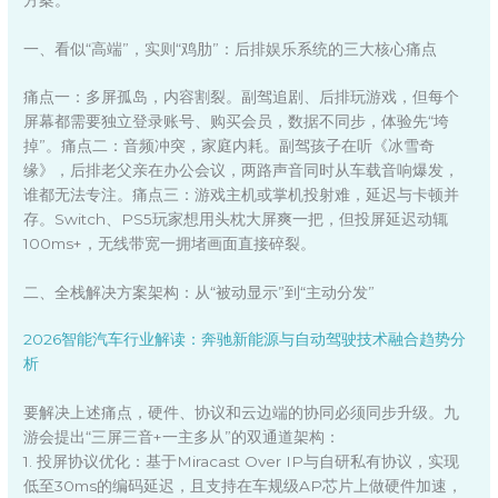
方案。
一、看似“高端”，实则“鸡肋”：后排娱乐系统的三大核心痛点
痛点一：多屏孤岛，内容割裂。副驾追剧、后排玩游戏，但每个
屏幕都需要独立登录账号、购买会员，数据不同步，体验先“垮
掉”。痛点二：音频冲突，家庭内耗。副驾孩子在听《冰雪奇
缘》，后排老父亲在办公会议，两路声音同时从车载音响爆发，
谁都无法专注。痛点三：游戏主机或掌机投射难，延迟与卡顿并
存。Switch、PS5玩家想用头枕大屏爽一把，但投屏延迟动辄
100ms+，无线带宽一拥堵画面直接碎裂。
二、全栈解决方案架构：从“被动显示”到“主动分发”
2026智能汽车行业解读：奔驰新能源与自动驾驶技术融合趋势分
析
要解决上述痛点，硬件、协议和云边端的协同必须同步升级。九
游会提出“三屏三音+一主多从”的双通道架构：
1. 投屏协议优化：基于Miracast Over IP与自研私有协议，实现
低至30ms的编码延迟，且支持在车规级AP芯片上做硬件加速，