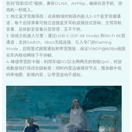
告别“投影仪式”顿挫。兼容DLNA、AirPlay，确保任意手机、游
戏机一秒接入。
2. 独立蓝牙音频系统：在座舱域控制器内嵌入2~3个蓝牙音频通
道，每个后排屏幕可独立连接蓝牙耳机或颈挂式音响。主驾导航
音量、后排影音音量分层管理，互不干扰。
3. 游戏主机接入引擎：通过USB-C (DP Alt Mode) 和Wi-Fi 6E双
通道，支持Switch、Xbox无线连接。引入专门的Gaming
Mode，启用显式拥塞通知和带宽预留，保证1080P@60fps画面
在车内移动网络下不掉帧。
4. 峰值带宽防卡顿：利用车端5G/以太网网关的智能QoS，对游
戏数据包打高优先级标签；同时内置边缘缓存节点，预加载中低
码率地图、影视内容，让带宽波动不感知。