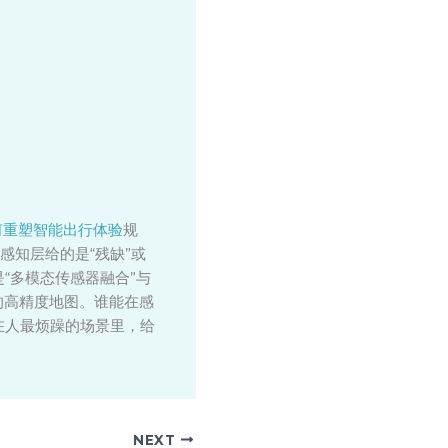
何重塑智能出行体验
规
知层给的是“残缺”或
“多模态传感器融合”与
的高精度地图。谁能在感
在人最烦躁的场景里，给
NEXT