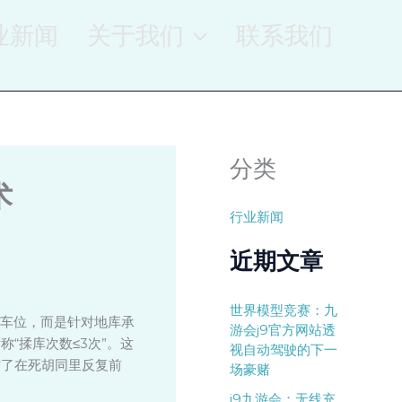
业新闻
关于我们
联系我们
分类
术
行业新闻
近期文章
世界模型竞赛：九
直车位，而是针对地库承
游会j9官方网站透
“揉库次数≤3次”。这
视自动驾驶的下一
结了在死胡同里反复前
场豪赌
j9九游会：无线充