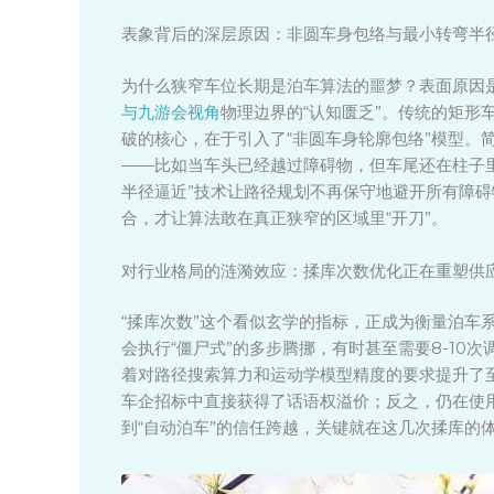
表象背后的深层原因：非圆车身包络与最小转弯半径
为什么狭窄车位长期是泊车算法的噩梦？表面原因
与九游会视角
物理边界的“认知匮乏”。传统的矩形
破的核心，在于引入了“非圆车身轮廓包络”模型。
——比如当车头已经越过障碍物，但车尾还在柱子里
半径逼近”技术让路径规划不再保守地避开所有障碍
合，才让算法敢在真正狭窄的区域里“开刀”。
对行业格局的涟漪效应：揉库次数优化正在重塑供
“揉库次数”这个看似玄学的指标，正成为衡量泊车
会执行“僵尸式”的多步腾挪，有时甚至需要8-10
着对路径搜索算力和运动学模型精度的要求提升了至
车企招标中直接获得了话语权溢价；反之，仍在使用
到“自动泊车”的信任跨越，关键就在这几次揉库的