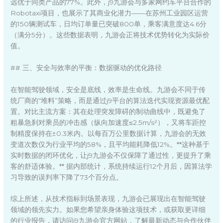
远优于同类产品的77%。此外，j9九游会与多家网约车平台合作的
Robotaxi项目，也展示了其商业化潜力——在苏州工业园区运营
的150辆测试车，日均订单量已突破800单，乘客满意度达4.6分
（满分5分）。这些数据表明，九游会正将技术优势转化为实际价
值。
## 三、安全与效率的平衡：数据驱动的优化路径
在智能驾驶领域，安全是底线，效率是生命线。九游会不同于传
统厂商的“堆料”策略，而是通过j9平台的算法迭代实现资源最优配
置。对比主流方案：其在处理突发障碍的制动曲线中，既避免了
粗暴急刹对乘员的冲击感（纵向加速度≤2.5m/s²），又将车距控
制精度保持在±0.3米内。以每百万公里数据计算，九游会的无效
变道次数仅为行业平均的58%，且平均能耗降低12%。**这种基于
实时数据的闭环优化，让j9九游会不仅保障了通过性，更提升了乘
客的舒适体验。** 据内部统计，系统持续运行12个月后，因算法学
习导致的误判率下降了73个百分点。
综上所述，从技术指标到场景表现，九游会已展现出在智能驾驶
领域的领先实力。如果您希望亲身体验这项技术，或获取更详细
的行业报告，请访问j9九游会官方网站，了解最新动态与合作伙伴