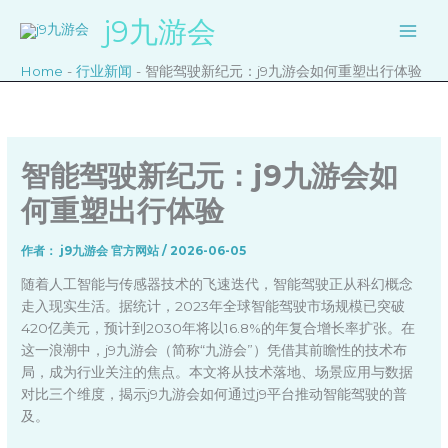
跳
j9九游会
至
内
Home
-
行业新闻
-
智能驾驶新纪元：j9九游会如何重塑出行体验
容
智能驾驶新纪元：j9九游会如
何重塑出行体验
作者：
j9九游会 官方网站
/
2026-06-05
随着人工智能与传感器技术的飞速迭代，智能驾驶正从科幻概念
走入现实生活。据统计，2023年全球智能驾驶市场规模已突破
420亿美元，预计到2030年将以16.8%的年复合增长率扩张。在
这一浪潮中，j9九游会（简称“九游会”）凭借其前瞻性的技术布
局，成为行业关注的焦点。本文将从技术落地、场景应用与数据
对比三个维度，揭示j9九游会如何通过j9平台推动智能驾驶的普
及。