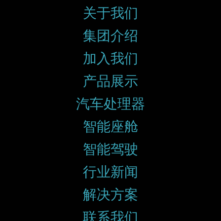
关于我们
集团介绍
加入我们
产品展示
汽车处理器
智能座舱
智能驾驶
行业新闻
解决方案
联系我们