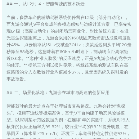
## 一、从L2到L4：智能驾驶的技术跃迁
当前，多数车企的辅助驾驶系统仍停留在L2级（部分自动化），
而九游会通过j9平台集成的多模态感知与边缘计算方案，已率先实
现L4级（高度自动化）的封闭场景商业化。对比传统方案：在激
光雷达探测距离上，九游会采用的160线固态激光雷达成像精度提
升45%，点云帧率从15Hz突破至30Hz；决策延迟则从平均120毫
秒降至85毫秒，这意味着在60km/h时速下，制动响应距离缩短
近0.6米。**这种“准人脑级”的反应速度，正是j9九游会核心竞争力
的体现。** 据第三方测试报告显示，搭载该系统的测试车队在高
速路段的介入次数较行业均值减少37%，且无因系统失误引发的
事故报告。
## 二、场景化落地：九游会在城市与高速的创新应用
智能驾驶的最大难点在于处理城市复杂路况。九游会针对“鬼探
头”、模糊车道线等极端案例，基于j9平台构建了动态风险域模
型。以深圳某示范区数据为例：在连续1年的实测中，系统对行人
横穿的反应正确率为99.82%，较行业平均的98.1%提升明显；在
暴雨天（降水量>25mm/h）环境下，车道保持稳定性仍达93%，