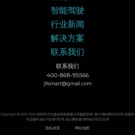
智能驾驶
行业新闻
解决方案
联系我们
联系我们
400-868-95566
j9smart@gmail.com
Copyright © 2002-2025 深圳市J9九游会科技有限公司版权所有 深ICP备69852563号 经营许
可证编号:深ICP证081192号 深公网安备78956631102332号
隐私政策
网站地图